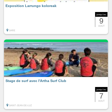
Exposition Larrungo koloreak
jusqu'au
9
AOUT
SARE
Stage de surf avec l'Artha Surf Club
jusqu'au
7
AOUT
SAINT-JEAN-DE-LUZ