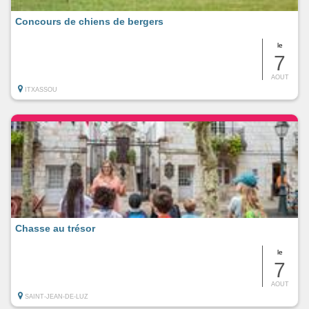
Concours de chiens de bergers
le
7
AOUT
ITXASSOU
Chasse au trésor
le
7
AOUT
SAINT-JEAN-DE-LUZ