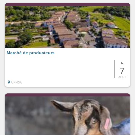
Marché de producteurs
le
7
AOUT
AINHOA