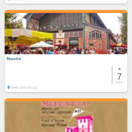
Marché
le
7
AOUT
SAINT-JEAN-DE-LUZ