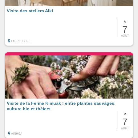
Visite des ateliers Alki
le
7
AOUT
LARRESSORE
Visite de la Ferme Kimuak : entre plantes sauvages,
culture bio et théiers
le
7
AOUT
AINHOA