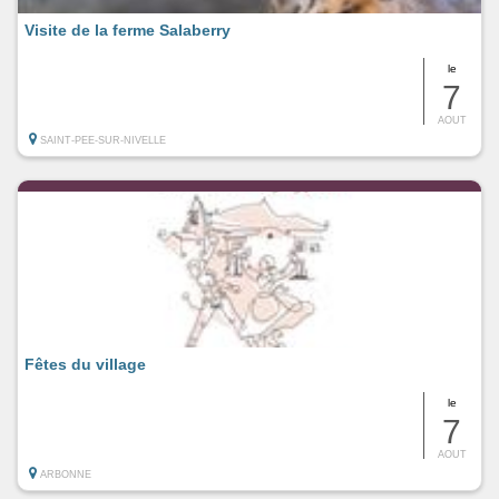
Visite de la ferme Salaberry
le
7
AOUT
SAINT-PEE-SUR-NIVELLE
Fêtes du village
le
7
AOUT
ARBONNE