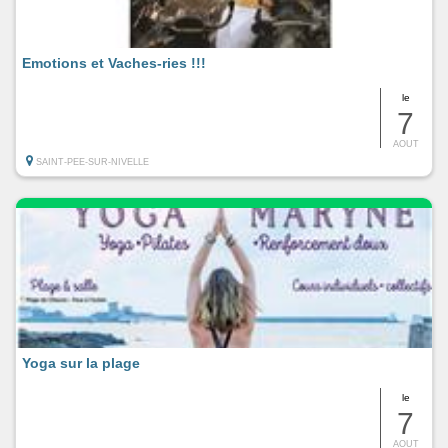
Emotions et Vaches-ries !!!
le
7
AOUT
SAINT-PEE-SUR-NIVELLE
Yoga sur la plage
le
7
AOUT