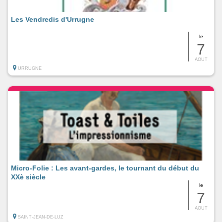
Les Vendredis d'Urrugne
le
7
AOUT
URRUGNE
Micro-Folie : Les avant-gardes, le tournant du début du
XXè siècle
le
7
AOUT
SAINT-JEAN-DE-LUZ