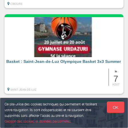
CIBOURE
Basket : Saint-Jean-de-Luz Olympique Basket 3x3 Summer
le
7
AOUT
SAINT-JEAN-DE-LUZ
Ce site utilise des cookies techniques qui permettent et facilitent
OK
votre navigation. Ils sont indispensables et ne sauraient être
supprimés sans affecter l’accès au site et la navigation.
Gestion des cookies et données personnelles