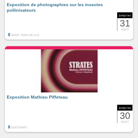
Exposition de photographies sur les insectes
pollinisateurs
jusqu'au
31
AOUT
SAINT-JEAN-DE-LUZ
Exposition Mathieu Piffeteau
jusqu'au
30
AOUT
GUETHARY