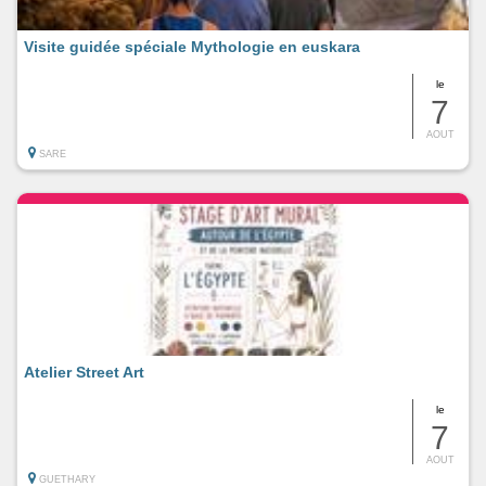
Visite guidée spéciale Mythologie en euskara
le
7
AOUT
SARE
Atelier Street Art
le
7
AOUT
GUETHARY