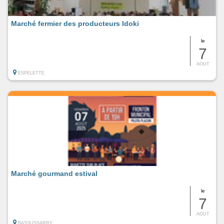
Marché fermier des producteurs Idoki
le
7
AOUT
ESPELETTE
Marché gourmand estival
le
7
AOUT
BASSUSSARRY