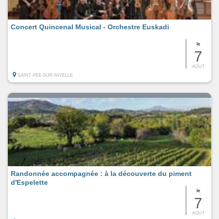
Concert Quincenal Musical - Orchestre Euskadi
le
7
AOUT
SAINT-PEE-SUR-NIVELLE
Randonnée accompagnée : à la découverte du piment
d'Espelette
le
7
AOUT