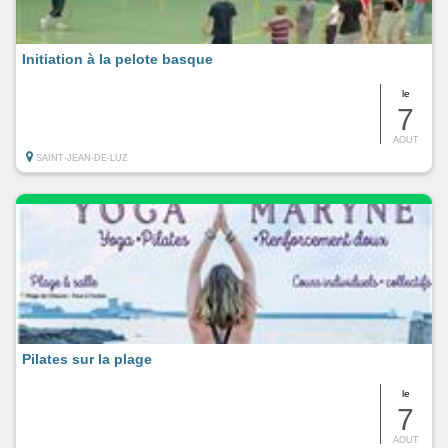
Initiation à la pelote basque
le
7
AOUT
SAINT-JEAN-DE-LUZ
Pilates sur la plage
le
7
AOUT